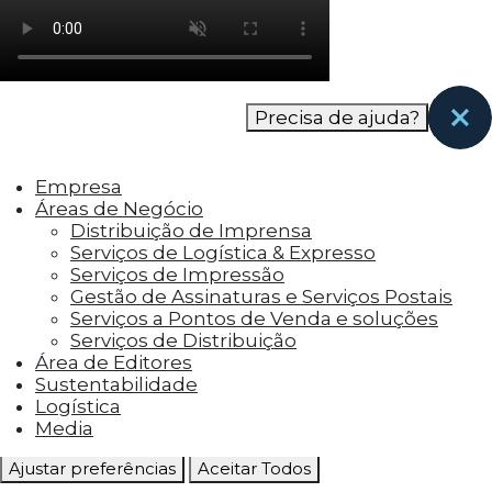
como os visitantes interagem com o site. Esses
cookies ajudam a fornecer informações sobre
as métricas do número de visitantes, taxa de
rejeição, origem do tráfego, etc.
Precisa de ajuda?
Cookies Funcionais
Os cookies funcionais ajudam a realizar certas
Empresa
funcionalidades, como compartilhar o
Áreas de Negócio
conteúdo do site em plataformas de social
Distribuição de Imprensa
media, coletar feedbacks e outros recursos de
Serviços de Logística & Expresso
terceiros.
Serviços de Impressão
Gestão de Assinaturas e Serviços Postais
Cookies Marketing
Serviços a Pontos de Venda e soluções
Os cookies de marketing são usados para
Serviços de Distribuição
entregar aos visitantes anúncios
Área de Editores
personalizados com base nas páginas que eles
Sustentabilidade
visitaram antes e analisar a eficácia da
Logística
campanha publicitária.
Media
Ajustar preferências
Aceitar Todos