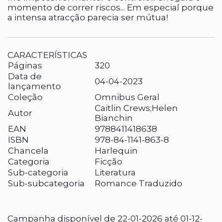
momento de correr riscos... Em especial porque
a intensa atracção parecia ser mútua!
CARACTERÍSTICAS
Páginas
320
Data de
04-04-2023
lançamento
Coleção
Omnibus Geral
Caitlin Crews;Helen
Autor
Bianchin
EAN
9788411418638
ISBN
978-84-1141-863-8
Chancela
Harlequin
Categoria
Ficção
Sub-categoria
Literatura
Sub-subcategoria
Romance Traduzido
Campanha disponível de 22-01-2026 até 01-12-