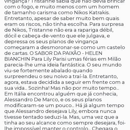
vingança? Tristanne sabia que não devia brincar
com o fogo, e muito menos com um homem
de tamanho carisma como Nikos Katrakis.
Entretanto, apesar de saber muito bem quais
eram os riscos, não tinha escolha. Para surpresa
de Nikos, Tristanne não era a rapariga débil,
dócil e cabeça-de-vento que ele julgava, e
depressa os seus planos de vingança
começaram a desmoronar-se como um castelo
de cartas. O SABOR DA PAIXÃO - HELEN
BIANCHIN Para Lily Parisi umas férias em Milão
parecia-lhe uma ideia fantástica. O seu mundo
viu-se fortemente abalado quando
surpreendeu o seu noivo a traí-la. Entretanto,
agora, estava decidida a seguir em frente com a
sua vida... Sozinha! Mas não por muito tempo...
Em Itália encontrou alguém que já conhecia,
Alessandro De Marco, e os seus planos
modificaram-se um pouco... Há já algum tempo
que Alessandro desejava Lily, embora nunca
tivesse tentado seduzi-la. Mas, uma vez que a
tinha ao seu alcance como sempre desejara, foi-
lhe impossível manter o controlo... Chegara o