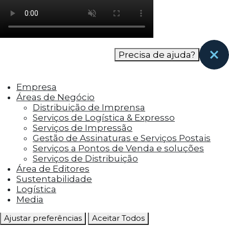
como os visitantes interagem com o site. Esses
cookies ajudam a fornecer informações sobre
as métricas do número de visitantes, taxa de
rejeição, origem do tráfego, etc.
Precisa de ajuda?
Cookies Funcionais
Os cookies funcionais ajudam a realizar certas
Empresa
funcionalidades, como compartilhar o
Áreas de Negócio
conteúdo do site em plataformas de social
Distribuição de Imprensa
media, coletar feedbacks e outros recursos de
Serviços de Logística & Expresso
terceiros.
Serviços de Impressão
Gestão de Assinaturas e Serviços Postais
Cookies Marketing
Serviços a Pontos de Venda e soluções
Os cookies de marketing são usados para
Serviços de Distribuição
entregar aos visitantes anúncios
Área de Editores
personalizados com base nas páginas que eles
Sustentabilidade
visitaram antes e analisar a eficácia da
Logística
campanha publicitária.
Media
Ajustar preferências
Aceitar Todos