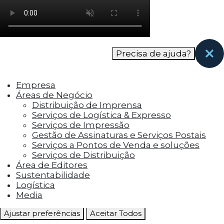
como os visitantes interagem com o site. Esses
cookies ajudam a fornecer informações sobre
as métricas do número de visitantes, taxa de
rejeição, origem do tráfego, etc.
Precisa de ajuda?
Cookies Funcionais
Os cookies funcionais ajudam a realizar certas
Empresa
funcionalidades, como compartilhar o
Áreas de Negócio
conteúdo do site em plataformas de social
Distribuição de Imprensa
media, coletar feedbacks e outros recursos de
Serviços de Logística & Expresso
terceiros.
Serviços de Impressão
Gestão de Assinaturas e Serviços Postais
Cookies Marketing
Serviços a Pontos de Venda e soluções
Os cookies de marketing são usados para
Serviços de Distribuição
entregar aos visitantes anúncios
Área de Editores
personalizados com base nas páginas que eles
Sustentabilidade
visitaram antes e analisar a eficácia da
Logística
campanha publicitária.
Media
Ajustar preferências
Aceitar Todos