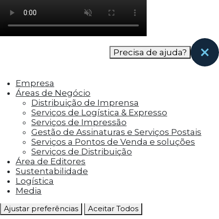
como os visitantes interagem com o site. Esses
cookies ajudam a fornecer informações sobre
as métricas do número de visitantes, taxa de
rejeição, origem do tráfego, etc.
Precisa de ajuda?
Cookies Funcionais
Os cookies funcionais ajudam a realizar certas
Empresa
funcionalidades, como compartilhar o
Áreas de Negócio
conteúdo do site em plataformas de social
Distribuição de Imprensa
media, coletar feedbacks e outros recursos de
Serviços de Logística & Expresso
terceiros.
Serviços de Impressão
Gestão de Assinaturas e Serviços Postais
Cookies Marketing
Serviços a Pontos de Venda e soluções
Os cookies de marketing são usados para
Serviços de Distribuição
entregar aos visitantes anúncios
Área de Editores
personalizados com base nas páginas que eles
Sustentabilidade
visitaram antes e analisar a eficácia da
Logística
campanha publicitária.
Media
Ajustar preferências
Aceitar Todos