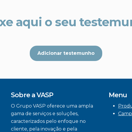
xe aqui o seu testem
Adicionar testemunho
Sobre a VASP
Menu
O Grupo VASP oferece uma ampla
Prod
gama de serviços e soluções,
Camp
caracterizados pelo enfoque no
cliente, pela inovação e pela