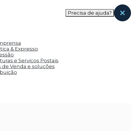
nas páginas que eles visitaram antes e analisar a
Precisa de ajuda?
Imprensa
tica & Expresso
ressão
uras e Serviços Postais
s de Venda e soluções
ibuição