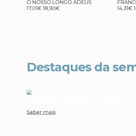
O NOSSO LONGO ADEUS
FRANC
17,01€
18,90€
14,31€
Destaques da se
Martini Rosso Tinto 1L
Saber mais