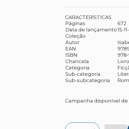
CARACTERÍSTICAS
Páginas
672
Data de lançamento
15-11
Coleção
Autor
Isabe
EAN
978
ISBN
978-
Chancela
Livr
Categoria
Ficç
Sub-categoria
Lite
Sub-subcategoria
Roma
Campanha disponível de 2