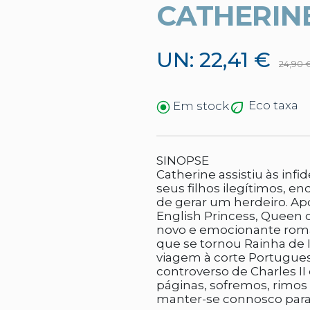
CATHERIN
UN: 22,41 €
24,90 
Eco taxa
Em stock
SINOPSE
Catherine assistiu às inf
seus filhos ilegítimos, 
de gerar um herdeiro. Ap
English Princess, Queen o
novo e emocionante roma
que se tornou Rainha de 
viagem à corte Portuguesa
controverso de Charles II
páginas, sofremos, rimo
manter-se connosco par