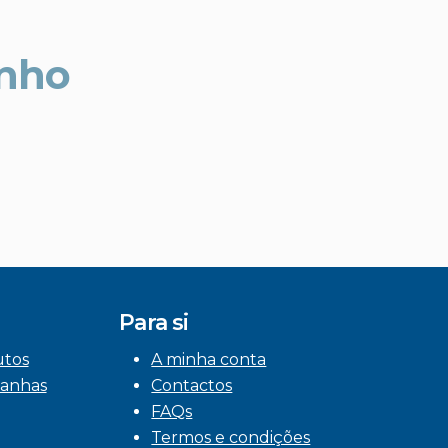
unho
Para si
utos
A minha conta
anhas
Contactos
FAQs
Termos e condições