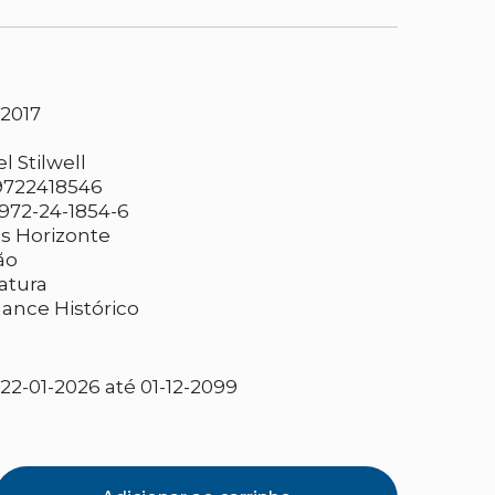
-2017
l Stilwell
9722418546
972-24-1854-6
os Horizonte
ão
ratura
nce Histórico
2-01-2026 até 01-12-2099