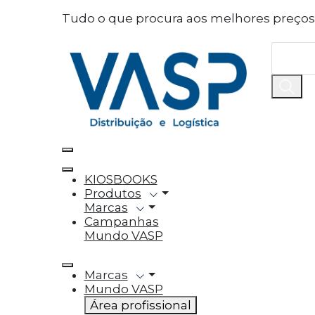
Defina as suas preferências
Tudo o que procura aos melhores preços!
Este website utiliza cookies estritamente necessári
funcionalidades.
Consulte a nossa
política de privacidade e de Cooki
Cookies necessários (obrigatório)
Os cookies necessários são cruciais para as fun
Cookies Analíticos
KIOSBOOKS
Os cookies analíticos são usados para entender
Produtos
métricas do número de visitantes, taxa de rejeiç
Marcas
Campanhas
Mundo VASP
Cookies Funcionais
Os cookies funcionais ajudam a realizar certas 
feedbacks e outros recursos de terceiros.
Marcas
Mundo VASP
Área profissional
Cookies Marketing