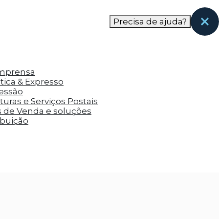
nas páginas que eles visitaram antes e analisar a
Precisa de ajuda?
Imprensa
tica & Expresso
ressão
uras e Serviços Postais
s de Venda e soluções
ibuição