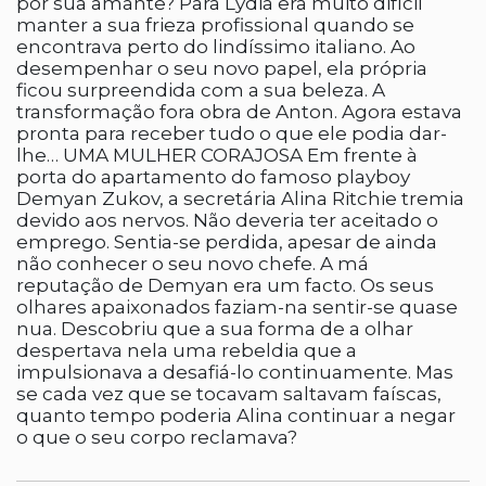
por sua amante? Para Lydia era muito difícil
manter a sua frieza profissional quando se
encontrava perto do lindíssimo italiano. Ao
desempenhar o seu novo papel, ela própria
ficou surpreendida com a sua beleza. A
transformação fora obra de Anton. Agora estava
pronta para receber tudo o que ele podia dar-
lhe… UMA MULHER CORAJOSA Em frente à
porta do apartamento do famoso playboy
Demyan Zukov, a secretária Alina Ritchie tremia
devido aos nervos. Não deveria ter aceitado o
emprego. Sentia-se perdida, apesar de ainda
não conhecer o seu novo chefe. A má
reputação de Demyan era um facto. Os seus
olhares apaixonados faziam-na sentir-se quase
nua. Descobriu que a sua forma de a olhar
despertava nela uma rebeldia que a
impulsionava a desafiá-lo continuamente. Mas
se cada vez que se tocavam saltavam faíscas,
quanto tempo poderia Alina continuar a negar
o que o seu corpo reclamava?