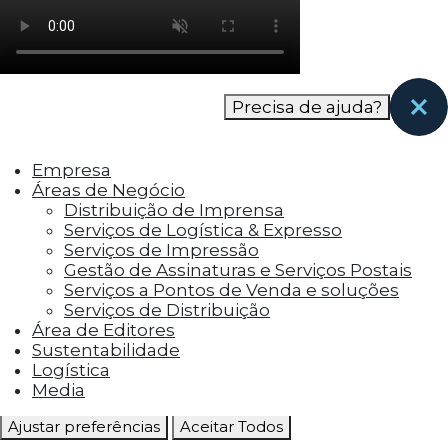
como os visitantes interagem com o site. Esses
cookies ajudam a fornecer informações sobre
as métricas do número de visitantes, taxa de
rejeição, origem do tráfego, etc.
Precisa de ajuda?
Cookies Funcionais
Os cookies funcionais ajudam a realizar certas
Empresa
funcionalidades, como compartilhar o
Áreas de Negócio
conteúdo do site em plataformas de social
Distribuição de Imprensa
media, coletar feedbacks e outros recursos de
Serviços de Logística & Expresso
terceiros.
Serviços de Impressão
Gestão de Assinaturas e Serviços Postais
Cookies Marketing
Serviços a Pontos de Venda e soluções
Os cookies de marketing são usados para
Serviços de Distribuição
entregar aos visitantes anúncios
Área de Editores
personalizados com base nas páginas que eles
Sustentabilidade
visitaram antes e analisar a eficácia da
Logística
campanha publicitária.
Media
Ajustar preferências
Aceitar Todos