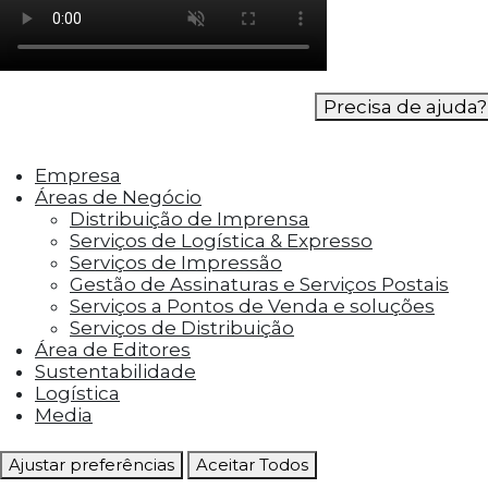
como os visitantes interagem com o site. Esses
cookies ajudam a fornecer informações sobre
as métricas do número de visitantes, taxa de
rejeição, origem do tráfego, etc.
Precisa de ajuda?
Cookies Funcionais
Os cookies funcionais ajudam a realizar certas
Empresa
funcionalidades, como compartilhar o
Áreas de Negócio
conteúdo do site em plataformas de social
Distribuição de Imprensa
media, coletar feedbacks e outros recursos de
Serviços de Logística & Expresso
terceiros.
Serviços de Impressão
Gestão de Assinaturas e Serviços Postais
Serviços a Pontos de Venda e soluções
Cookies Marketing
Serviços de Distribuição
Os cookies de marketing são usados para
Área de Editores
entregar aos visitantes anúncios
Sustentabilidade
personalizados com base nas páginas que eles
Logística
visitaram antes e analisar a eficácia da
Media
campanha publicitária.
Ajustar preferências
Aceitar Todos