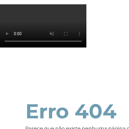
Os cookies de marketing são usados para entrega
eficácia da campanha publicitária.
Ajustar preferências
Aceitar Todos
Erro 404
Parece que não existe nenhuma página 