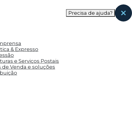
nas páginas que eles visitaram antes e analisar a
Precisa de ajuda?
Imprensa
tica & Expresso
ressão
uras e Serviços Postais
s de Venda e soluções
ibuição