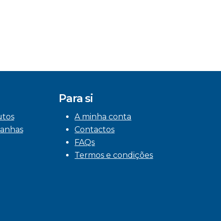
Para si
utos
A minha conta
anhas
Contactos
FAQs
Termos e condições