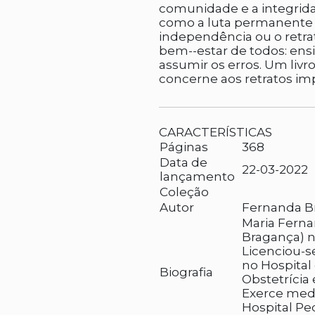
comunidade e a integrid
como a luta permanente 
independência ou o retrat
bem--estar de todos: ens
assumir os erros. Um liv
concerne aos retratos im
CARACTERÍSTICAS
Páginas
368
Data de
22-03-2022
lançamento
Coleção
Autor
Fernanda B
Maria Fern
Bragança) n
Licenciou-s
no Hospital
Biografia
Obstetrícia 
Exerce medi
Hospital Ped