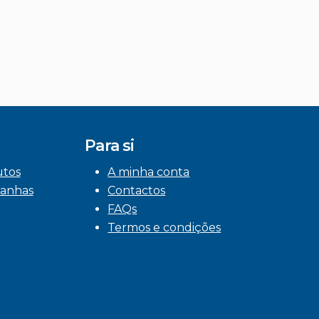
Para si
utos
A minha conta
anhas
Contactos
FAQs
Termos e condições