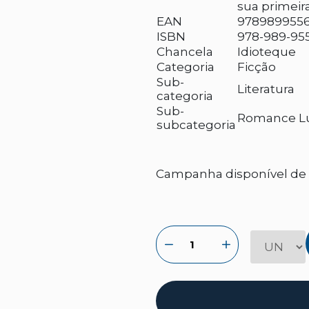
sua primeira
EAN
9789899556
ISBN
978-989-955
Chancela
Idioteque
Categoria
Ficção
Sub-
Literatura
categoria
Sub-
Romance L
subcategoria
Campanha disponível de 2