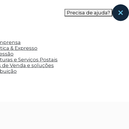
nas páginas que eles visitaram antes e analisar a
Precisa de ajuda?
Imprensa
tica & Expresso
ressão
uras e Serviços Postais
s de Venda e soluções
ibuição