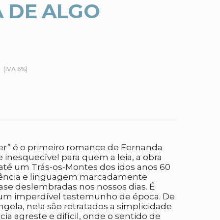
A DE ALGO
(IVA 6%)
ver” é o primeiro romance de Fernanda
inesquecível para quem a leia, a obra
até um Trás-os-Montes dos idos anos 60
ivência e linguagem marcadamente
quase deslembradas nos nossos dias. É
um imperdível testemunho de época. De
ngela, nela são retratados a simplicidade
ia agreste e difícil, onde o sentido de