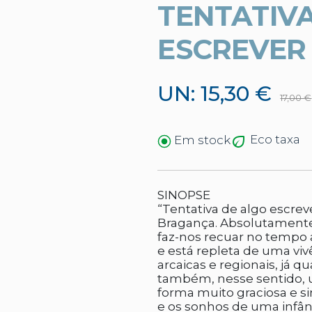
TENTATIV
ESCREVER
UN: 15,30 €
17,00 €
Eco taxa
Em stock
SINOPSE
“Tentativa de algo escre
Bragança. Absolutamente 
faz-nos recuar no tempo 
e está repleta de uma v
arcaicas e regionais, já 
também, nesse sentido, 
forma muito graciosa e si
e os sonhos de uma infânc