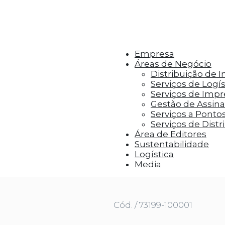
r aos visitantes anúncios personalizados com base 
Empresa
Áreas de Negócio
Distribuição de 
Serviços de Logís
Serviços de Imp
Gestão de Assinat
Serviços a Ponto
Serviços de Distr
Área de Editores
Sustentabilidade
Logística
A DE ALGO ESCREVER
Media
Cód. / 73199-100001