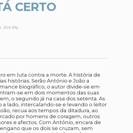
TÁ CERTO
€
(IVA 6%)
o em luta contra a morte. A história de
s histórias. Serão António e João a
ance biográfico, o autor divide-se em
contram-se em dois momentos das suas
ovem, o segundo já na casa dos setenta. As
 a lado, intercalando-se e levando o leitor
oão, recua aos tempos da ditadura, ao
marcado por homens de coragem, outros
res e afectos. Com António, encara de
r engano que os dois se cruzam, sem