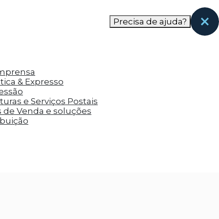
nas páginas que eles visitaram antes e analisar a
Precisa de ajuda?
Imprensa
tica & Expresso
ressão
uras e Serviços Postais
s de Venda e soluções
ibuição