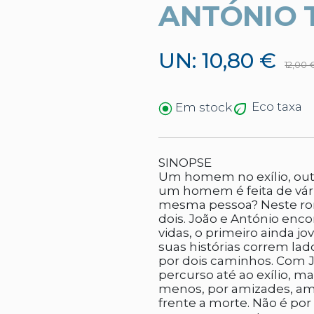
ANTÓNIO 
UN: 10,80 €
12,00 
Eco taxa
Em stock
SINOPSE
Um homem no exílio, outr
um homem é feita de vária
mesma pessoa? Neste rom
dois. João e António en
vidas, o primeiro ainda j
suas histórias correm lado
por dois caminhos. Com J
percurso até ao exílio, 
menos, por amizades, amo
frente a morte. Não é po