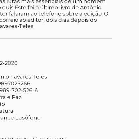
as lutas mais essenciais de um homem
uis.Este foi o último livro de António
tor falaram ao telefone sobre a edição. O
rreio ao editor, dois dias depois do
avares-Teles.
2-2020
nio Tavares Teles
9897025266
989-702-526-6
ra e Paz
ão
ratura
ance Lusófono