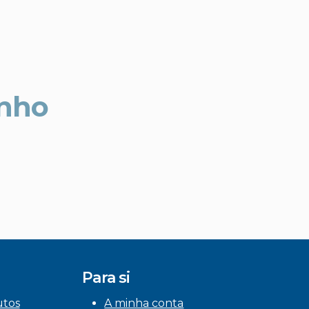
unho
Para si
utos
A minha conta