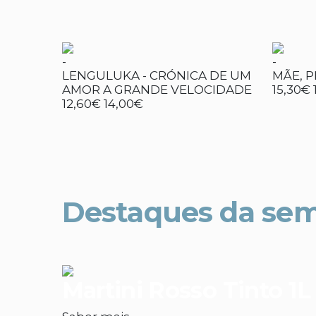
-
-
LENGULUKA - CRÓNICA DE UM
MÃE, 
AMOR A GRANDE VELOCIDADE
15,30€
12,60€
14,00€
Destaques da se
Martini Rosso Tinto 1L