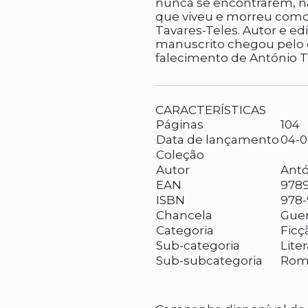
nunca se encontrarem, n
que viveu e morreu como q
Tavares-Teles. Autor e edi
manuscrito chegou pelo co
falecimento de António T
CARACTERÍSTICAS
Páginas
104
Data de lançamento
04-0
Coleção
Autor
Antó
EAN
978
ISBN
978-
Chancela
Guer
Categoria
Ficç
Sub-categoria
Lite
Sub-subcategoria
Rom