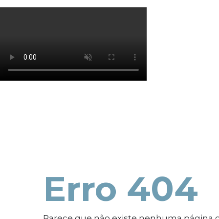
Os cookies de marketing são usados para entrega
eficácia da campanha publicitária.
Ajustar preferências
Aceitar Todos
Erro 404
Parece que não existe nenhuma página 