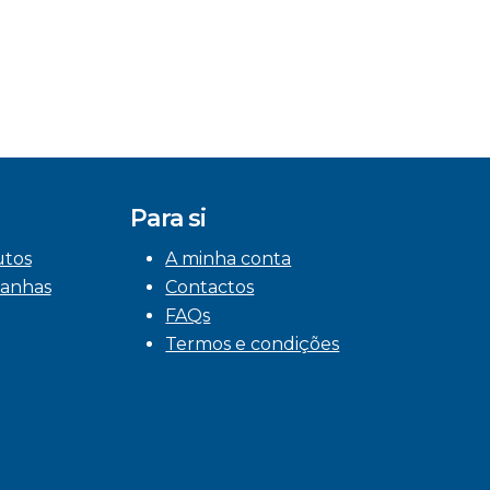
Para si
utos
A minha conta
anhas
Contactos
FAQs
Termos e condições