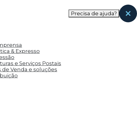
nas páginas que eles visitaram antes e analisar a
Precisa de ajuda?
Imprensa
tica & Expresso
ressão
uras e Serviços Postais
s de Venda e soluções
ibuição