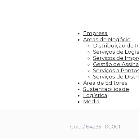
r aos visitantes anúncios personalizados com base 
Empresa
Áreas de Negócio
Distribuição de 
Serviços de Logís
Serviços de Imp
Gestão de Assinat
Serviços a Ponto
Serviços de Distr
Área de Editores
Sustentabilidade
Logística
QUANDO TEODORO ENCOLHEU
Media
Cód. / 64233-100001