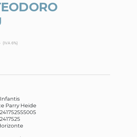
TEODORO
U
€
(IVA 6%)
Infantis
ce Parry Heide
241752555005
2417525
Horizonte