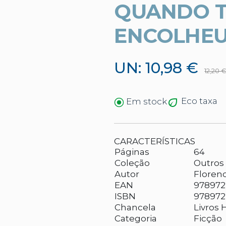
QUANDO 
ENCOLHE
UN: 10,98 €
12,20 
Eco taxa
Em stock
CARACTERÍSTICAS
Páginas
64
Coleção
Outros 
Autor
Floren
EAN
978972
ISBN
978972
Chancela
Livros 
Categoria
Ficção