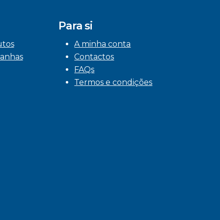
Para si
utos
A minha conta
anhas
Contactos
FAQs
Termos e condições