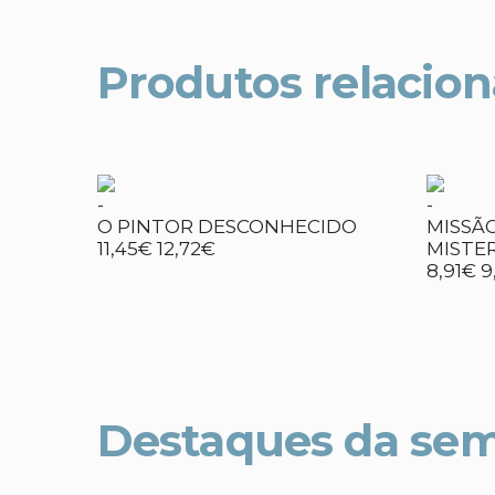
Produtos relacio
-
-
O PINTOR DESCONHECIDO
MISSÃ
11,45€
12,72€
MISTER
8,91€
9
Destaques da se