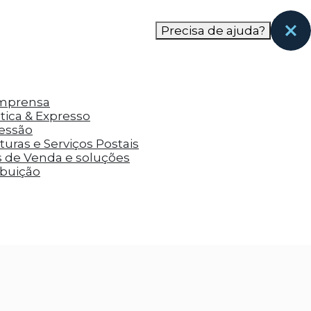
nas páginas que eles visitaram antes e analisar a
Precisa de ajuda?
Imprensa
tica & Expresso
ressão
uras e Serviços Postais
s de Venda e soluções
ibuição