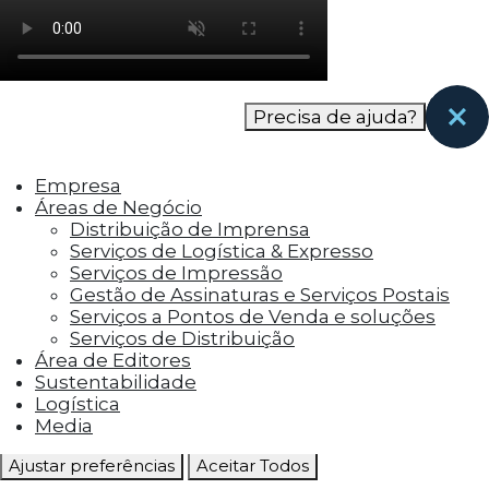
como os visitantes interagem com o site. Esses
cookies ajudam a fornecer informações sobre
as métricas do número de visitantes, taxa de
rejeição, origem do tráfego, etc.
Precisa de ajuda?
Cookies Funcionais
Os cookies funcionais ajudam a realizar certas
Empresa
funcionalidades, como compartilhar o
Áreas de Negócio
conteúdo do site em plataformas de social
Distribuição de Imprensa
media, coletar feedbacks e outros recursos de
Serviços de Logística & Expresso
terceiros.
Serviços de Impressão
Gestão de Assinaturas e Serviços Postais
Cookies Marketing
Serviços a Pontos de Venda e soluções
Os cookies de marketing são usados para
Serviços de Distribuição
entregar aos visitantes anúncios
Área de Editores
personalizados com base nas páginas que eles
Sustentabilidade
visitaram antes e analisar a eficácia da
Logística
campanha publicitária.
Media
Ajustar preferências
Aceitar Todos